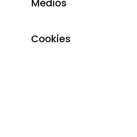
Medios
Texto sugerido:
Si subes imágenes a la web
pueden descargar y extraer cualquier dato 
Cookies
Texto sugerido:
Si dejas un comentario en 
es para tu comodidad, para que no tengas q
un año.
Si tienes una cuenta y te conectas a este s
no contiene datos personales y se elimina a
Cuando accedas, también instalaremos varia
cookies de acceso duran dos días, y las coo
durante dos semanas. Si sales de tu cuenta, 
Si editas o publicas un artículo se guardar
el ID del artículo que acabas de editar. Cad