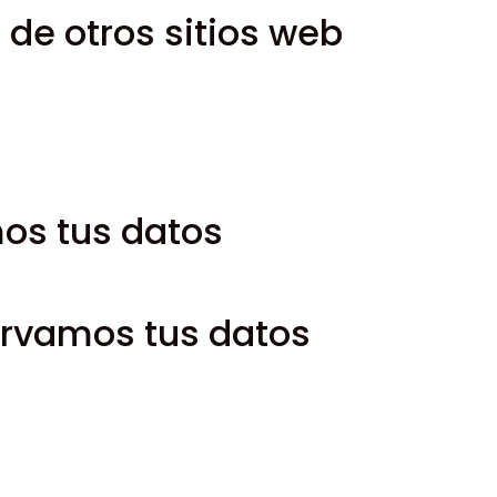
de otros sitios web
 pueden incluir contenido incrustado (por ejemplo, vídeos, 
amente de la misma manera que si el visitante hubiera vi
tilizar cookies, incrustar un seguimiento adicional de terc
to de tu interacción con el contenido incrustado si tiene
os tus datos
iento de contraseña, tu dirección IP será incluida en el c
rvamos tus datos
l comentario y sus metadatos se conservan indefinidame
mente, en lugar de mantenerlos en una cola de moderac
 web (si los hay), también almacenamos la información pe
itar o eliminar su información personal en cualquier mom