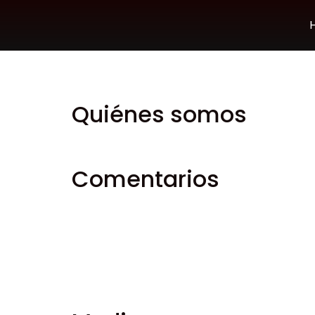
Política de priva
Quiénes somos
Texto sugerido:
La dirección de nuestra we
Comentarios
Texto sugerido:
Cuando los visitantes deja
como la dirección IP del visitante y la cad
Una cadena anónima creada a partir de tu d
Gravatar para ver si la estás usando. La pol
Después de la aprobación de tu comentario, l