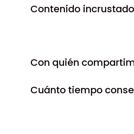
Contenido incrustado 
Texto sugerido:
Los artículos de este sitio
incrustado de otras webs se comporta exact
Estas web pueden recopilar datos sobre ti, u
contenido incrustado, incluido el seguimien
Con quién compartim
Texto sugerido:
Si solicitas un restablecim
Cuánto tiempo conse
Texto sugerido:
Si dejas un comentario, e
aprobar comentarios sucesivos automática
De los usuarios que se registran en nuestra
usuario. Todos los usuarios pueden ver, ed