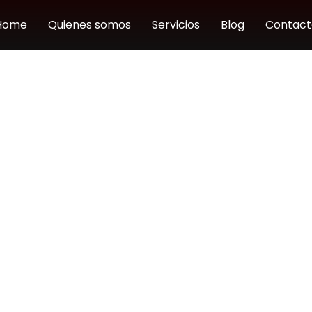
Home
Quienes somos
Servicios
Blog
Contact
cidad
b es: https://defrancs.com.
n comentarios en la web, recopilamos los datos que se mu
ena de agentes de usuario del navegador para ayudar a la
irección de correo electrónico (también llamada hash) 
ítica de privacidad del servicio Gravatar está disponible
a imagen de tu perfil es visible para el público en el co